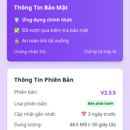
Thông Tin Bảo Mật
🛡️
Ứng dụng chính thức
✅
Đã vượt qua kiểm tra bảo mật
🔒
An toàn khi tải xuống
Chứng nhận SSL
Chữ ký số hợp lệ
Thông Tin Phiên Bản
Phiên bản:
V2.3.5
Loại phiên bản:
Bản phát hành
Cập nhật gần nhất:
📅
3 ngày trước
Dung lượng:
48.6 MB (~30 giây tải)