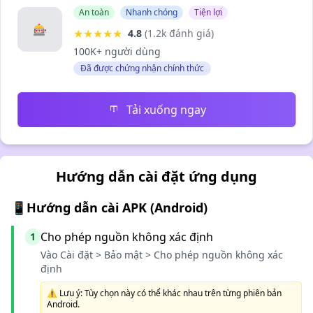
An toàn
Nhanh chóng
Tiện lợi
🎰
★★★★★
4.8
(1.2k đánh giá)
100K+ người dùng
Đã được chứng nhận chính thức
Tải xuống ngay
Hướng dẫn cài đặt ứng dụng
📱
Hướng dẫn cài APK (Android)
Cho phép nguồn không xác định
1
Vào Cài đặt > Bảo mật > Cho phép nguồn không xác
định
⚠️ Lưu ý: Tùy chọn này có thể khác nhau trên từng phiên bản
Android.