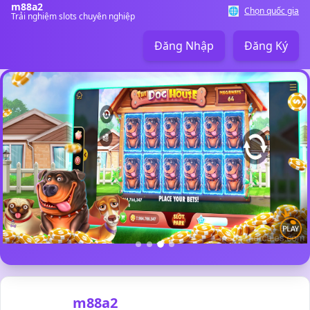
m88a2
🌐
Chọn quốc gia
Trải nghiệm slots chuyên nghiệp
Đăng Nhập
Đăng Ký
m88a2